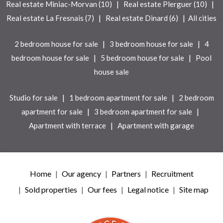
|
|
Real estate Miniac-Morvan (10)
Real estate Plerguer (10)
|
|
Real estate La Fresnais (7)
Real estate Dinard (6)
All cities
|
|
2 bedroom house for sale
3 bedroom house for sale
4
|
|
bedroom house for sale
5 bedroom house for sale
Pool
house sale
|
|
Studio for sale
1 bedroom apartment for sale
2 bedroom
|
|
apartment for sale
3 bedroom apartment for sale
|
Apartment with terrace
Apartment with garage
Home
Our agency
Partners
Recruitment
Sold properties
Our fees
Legal notice
Site map