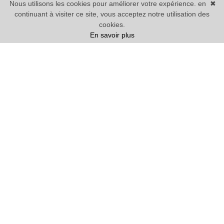
Nous utilisons les cookies pour améliorer votre expérience. en
✖
continuant à visiter ce site, vous acceptez notre utilisation des
cookies.
En savoir plus
Vente
Maison
1 chambre mini
Prix
Villes
20 BIENS TROUVÉS
Nous vous proposons