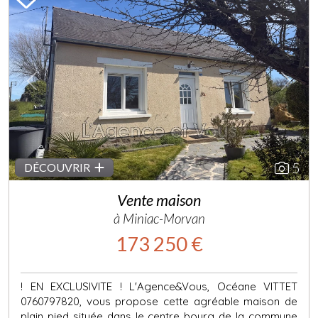
Previous
Next
5
DÉCOUVRIR
Vente maison
à Miniac-Morvan
173 250 €
! EN EXCLUSIVITE ! L'Agence&Vous, Océane VITTET
0760797820, vous propose cette agréable maison de
plain pied située dans le centre bourg de la commune