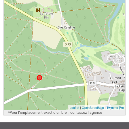
Leaflet
|
OpenStreetMap
|
Twimmo Pro
*Pour l'emplacement exact d'un bien, contactez l'agence