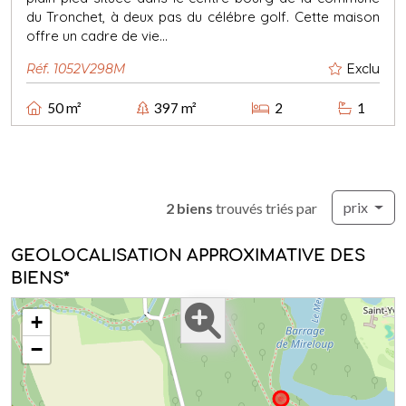
du Tronchet, à deux pas du célébre golf. Cette maison
offre un cadre de vie...
Réf. 1052V298M
Exclu
50 m²
397 m²
2
1
prix
2 biens
trouvés triés par
GEOLOCALISATION APPROXIMATIVE DES
BIENS*
+
−