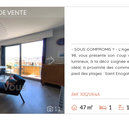
DE VENTE
- SOUS COMPROMIS !! - L'Age
98, vous présente son coup
lumineux, à la déco soignée 
Next
idéal, à proximité des comme
pied des plages : Saint Enogat,
Réf. 1052V64A
47 m²
1
11