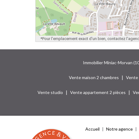
*Pour l'emplacement exact d'un bien, contactez l'agen
Immobilier Miniac-Morvan (1
|
Vente maison 2 chambres
Vente
|
|
Vente studio
Vente appartement 2 pièces
Ve
Accueil
Notre agence