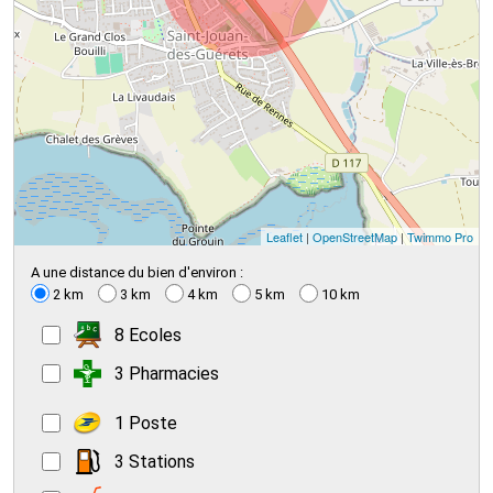
Leaflet
|
OpenStreetMap
|
Twimmo Pro
A une distance du bien d'environ :
2 km
3 km
4 km
5 km
10 km
8 Ecoles
3 Pharmacies
1 Poste
3 Stations